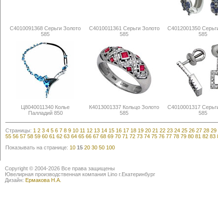
С4010091368 Серьги Золото
С4010011361 Серьги Золото
С4012001350 Серьг
585
585
585
Ц8040011340 Колье
К4013001337 Кольцо Золото
С4010001317 Серьг
Палладий 850
585
585
Страницы:
1
2
3
4
5
6
7
8
9
10
11
12
13
14
15
16
17
18
19
20
21
22
23
24
25
26
27
28
29
55
56
57
58
59
60
61
62
63
64
65
66
67
68
69
70
71
72
73
74
75
76
77
78
79
80
81
82
83
Показывать на странице:
10
15
20
30
50
100
Copyright © 2004-2026 Все права защищены
Ювелирная производственная компания Lino г.Екатеринбург
Дизайн:
Ермакова Н.А.