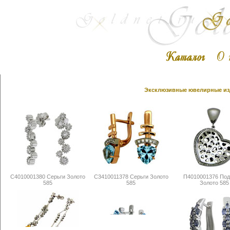
Эксклюзивные ювелирные изд
С4010001380 Серьги Золото
С3410011378 Серьги Золото
П4010001376 Под
585
585
Золото 585