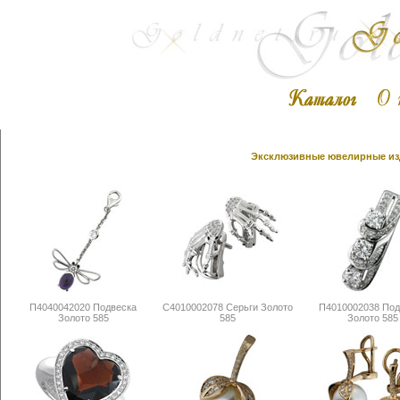
Эксклюзивные ювелирные изд
П4040042020 Подвеска
С4010002078 Серьги Золото
П4010002038 Под
Золото 585
585
Золото 585