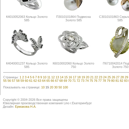
К4010052063 Кольцо Золото
П3010101864 Подвеска
С3010101863 Серьг
585
Золото 585
585
К4040001237 Кольцо Золото
К6010002060 Кольцо Золото
П6710042014 Под
585
750
Золото 750
Страницы:
1
2
3
4
5
6
7
8
9
10
11
12
13
14
15
16
17
18
19
20
21
22
23
24
25
26
27
28
29
55
56
57
58
59
60
61
62
63
64
65
66
67
68
69
70
71
72
73
74
75
76
77
78
79
80
81
82
83
Показывать на странице:
10
15
20
30
50
100
Copyright © 2004-2026 Все права защищены
Ювелирная производственная компания Lino г.Екатеринбург
Дизайн:
Ермакова Н.А.