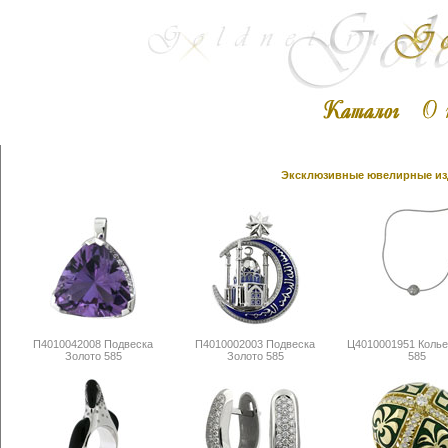
Эксклюзивные ювелирные изд
П4010042008 Подвеска
П4010002003 Подвеска
Ц4010001951 Колье
Золото 585
Золото 585
585