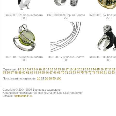
К4040001971 Кольцо Золото
С6010002009 Серьги Золото
К7010001957 Кольц
585
750
750
К4010041963 Кольцо Золото
Ц4010001712 Колье Золото
К4040001986 Кольц
585
585
585
Страницы:
1
2
3
4
5
6
7
8
9
10
11
12
13
14
15
16
17
18
19
20
21
22
23
24
25
26
27
28
29
55
56
57
58
59
60
61
62
63
64
65
66
67
68
69
70
71
72
73
74
75
76
77
78
79
80
81
82
83
Показывать на странице:
10
15
20
30
50
100
Copyright © 2004-2026 Все права защищены
Ювелирная производственная компания Lino г.Екатеринбург
Дизайн:
Ермакова Н.А.