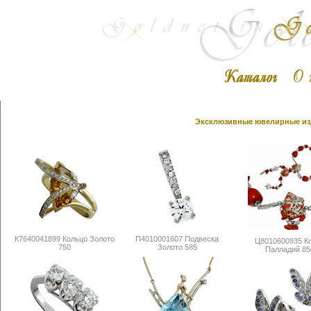
Эксклюзивные ювелирные изд
К7640041899 Кольцо Золото
П4010001607 Подвеска
Ц8010600935 К
750
Золото 585
Палладий 85