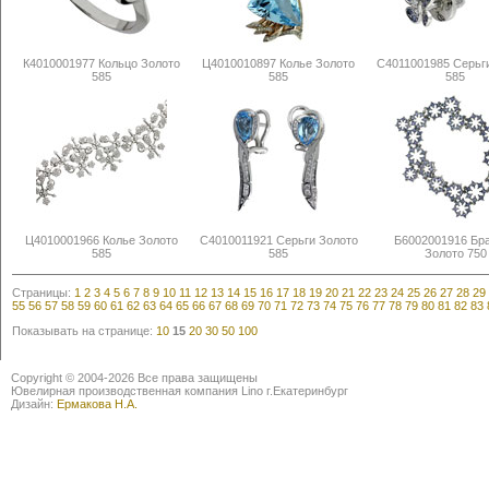
К4010001977 Кольцо Золото
Ц4010010897 Колье Золото
С4011001985 Серьг
585
585
585
Ц4010001966 Колье Золото
С4010011921 Серьги Золото
Б6002001916 Бр
585
585
Золото 750
Страницы:
1
2
3
4
5
6
7
8
9
10
11
12
13
14
15
16
17
18
19
20
21
22
23
24
25
26
27
28
29
55
56
57
58
59
60
61
62
63
64
65
66
67
68
69
70
71
72
73
74
75
76
77
78
79
80
81
82
83
Показывать на странице:
10
15
20
30
50
100
Copyright © 2004-2026 Все права защищены
Ювелирная производственная компания Lino г.Екатеринбург
Дизайн:
Ермакова Н.А.