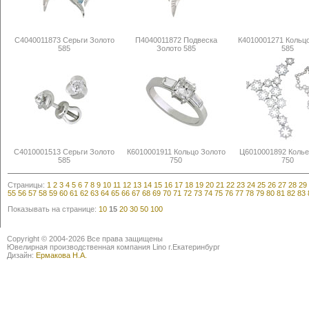
С4040011873 Серьги Золото
П4040011872 Подвеска
К4010001271 Кольц
585
Золото 585
585
С4010001513 Серьги Золото
К6010001911 Кольцо Золото
Ц6010001892 Колье
585
750
750
Страницы:
1
2
3
4
5
6
7
8
9
10
11
12
13
14
15
16
17
18
19
20
21
22
23
24
25
26
27
28
29
55
56
57
58
59
60
61
62
63
64
65
66
67
68
69
70
71
72
73
74
75
76
77
78
79
80
81
82
83
Показывать на странице:
10
15
20
30
50
100
Copyright © 2004-2026 Все права защищены
Ювелирная производственная компания Lino г.Екатеринбург
Дизайн:
Ермакова Н.А.