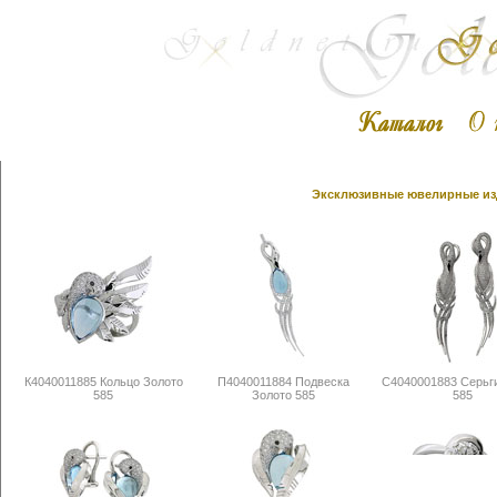
Эксклюзивные ювелирные изд
К4040011885 Кольцо Золото
П4040011884 Подвеска
С4040001883 Серьг
585
Золото 585
585