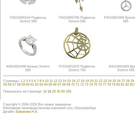
П4010000144 Подвеска
П3410050796 Подвеска
Р4010001909 Брело
Золото 585
Золото 585
585
К4010001848 Кольцо Золото
П7010001870 Подвеска
Б4010001869 Бр
585
Золото 750
Золото 585
Страницы:
1
2
3
4
5
6
7
8
9
10
11
12
13
14
15
16
17
18
19
20
21
22
23
24
25
26
27
28
29
55
56
57
58
59
60
61
62
63
64
65
66
67
68
69
70
71
72
73
74
75
76
77
78
79
80
81
82
83
Показывать на странице:
10
15
20
30
50
100
Copyright © 2004-2026 Все права защищены
Ювелирная производственная компания Lino г.Екатеринбург
Дизайн:
Ермакова Н.А.