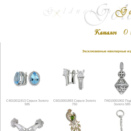
Эксклюзивные ювелирные изд
С4010011913 Серьги Золото
С6010001893 Серьги Золото
П4010001902 Под
585
750
Золото 585