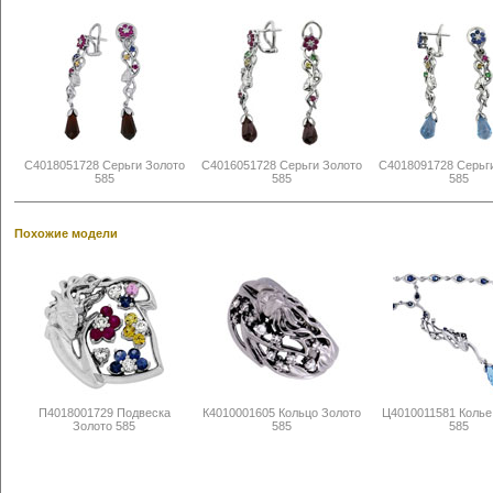
С4018051728 Серьги Золото
С4016051728 Серьги Золото
С4018091728 Серьг
585
585
585
Похожие модели
П4018001729 Подвеска
К4010001605 Кольцо Золото
Ц4010011581 Колье
Золото 585
585
585