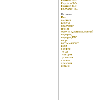
Платина 950
Серебро 925
Платина 850
Палладий 850
Вставка
Все
аметист
бирюза
бриллиант
гранат
жемчуг культивированный
изумруд
изумруд ИВГ
кварц
кость мамонта
рубин
сапфир
топаз
тсаворит
турмалин
фианит
хризолит
цитрин