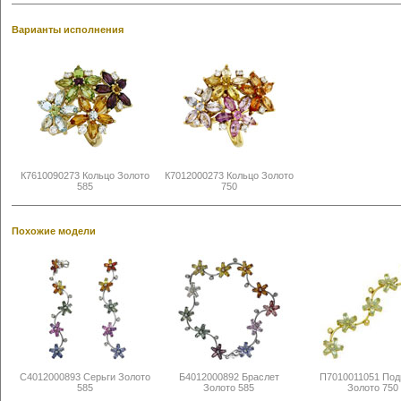
Варианты исполнения
К7610090273 Кольцо Золото
К7012000273 Кольцо Золото
585
750
Похожие модели
С4012000893 Серьги Золото
Б4012000892 Браслет
П7010011051 Под
585
Золото 585
Золото 750