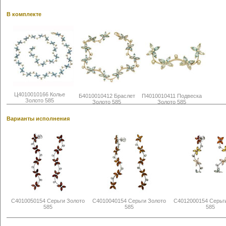
В комплекте
Ц4010010166 Колье
Б4010010412 Браслет
П4010010411 Подвеска
Золото 585
Золото 585
Золото 585
Варианты исполнения
С4010050154 Серьги Золото
С4010040154 Серьги Золото
С4012000154 Серьг
585
585
585