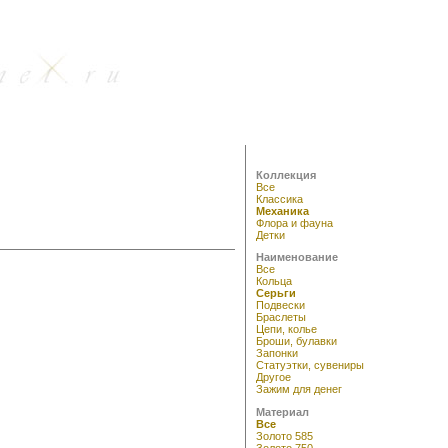
Коллекция
Все
Классика
Механика
Флора и фауна
Детки
Наименование
Все
Кольца
Серьги
Подвески
Браслеты
Цепи, колье
Броши, булавки
Запонки
Статуэтки, сувениры
Другое
Зажим для денег
Материал
Все
Золото 585
Золото 750