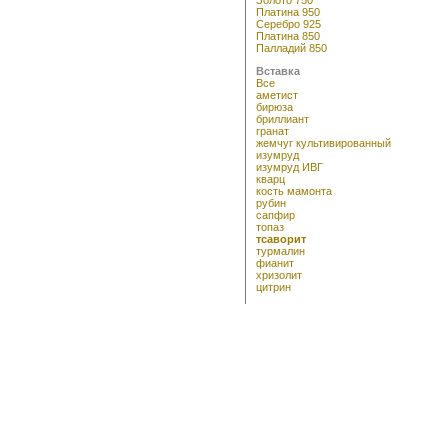
Платина 950
Серебро 925
Платина 850
Палладий 850
Вставка
Все
аметист
бирюза
бриллиант
гранат
жемчуг культивированный
изумруд
изумруд ИВГ
кварц
кость мамонта
рубин
сапфир
топаз
тсаворит
турмалин
фианит
хризолит
цитрин