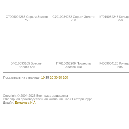
С7006094265 Серьги Золото
С7010084272 Серьги Золото
К7019084248 Кольц
750
750
750
Б4016093165 Браслет
П7616052909 Подвеска
К4009004128 Кольц
Золото 585
Золото 750
585
Показывать на странице:
10
15
20
30
50
100
Copyright © 2004-2026 Все права защищены
Ювелирная производственная компания Lino г.Екатеринбург
Дизайн:
Ермакова Н.А.