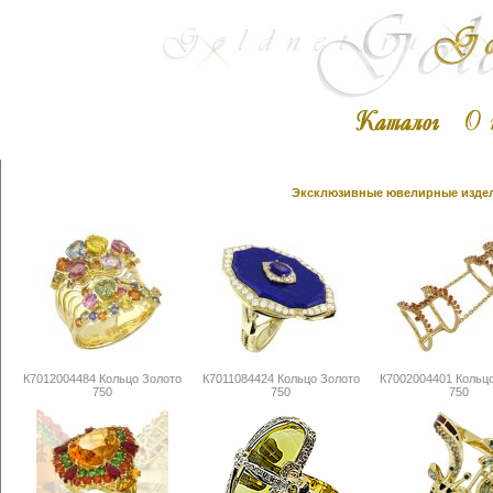
Эксклюзивные ювелирные издели
К7012004484 Кольцо Золото
К7011084424 Кольцо Золото
К7002004401 Кольц
750
750
750