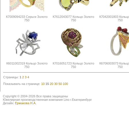
К7009094233 Серьги Золото
К7612043077 Кольцо Золото
К7042001803 Кольц
750
750
750
К6011002319 Кольцо Золото
К7016051723 Кольцо Золото
К6706003073 Кольц
750
750
750
Страницы:
1
2
3
4
Показывать на странице:
10
15
20
30
50
100
Copyright © 2004-2026 Все права защищены
Ювелирная производственная компания Lino г.Екатеринбург
Дизайн:
Ермакова Н.А.