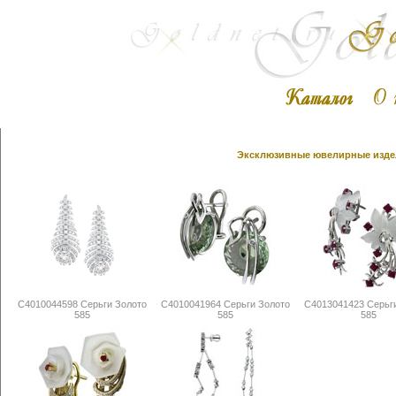
Эксклюзивные ювелирные издел
С4010044598 Серьги Золото
С4010041964 Серьги Золото
С4013041423 Серьг
585
585
585