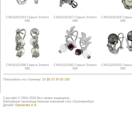
С4010201323 Серьги Золото
С4010101357 Серьги Золото
С4010101354 Серьг
585
585
585
С4010101598 Серьги Золото
С4010151592 Серьги Золото
С4010201555 Серьг
585
585
585
Показывать на странице:
10
15
20
30
50
100
Copyright © 2004-2026 Все права защищены
Ювелирная производственная компания Lino г.Екатеринбург
Дизайн:
Ермакова Н.А.