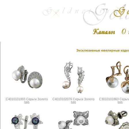
Эксклюзивные ювелирные издели
С4010101993 Серьги Золото
С4010102076 Серьги Золото
С3010101863 Серьг
585
585
585