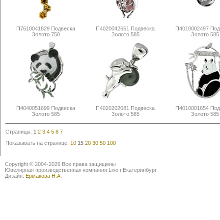
П7610041829 Подвеска
П4020042651 Подвеска
П4010002497 Под
Золото 750
Золото 585
Золото 585
П4040051699 Подвеска
П4020202081 Подвеска
П4010001654 Под
Золото 585
Золото 585
Золото 585
Страницы:
1
2
3
4
5
6
7
Показывать на странице:
10
15
20
30
50
100
Copyright © 2004-2026 Все права защищены
Ювелирная производственная компания Lino г.Екатеринбург
Дизайн:
Ермакова Н.А.