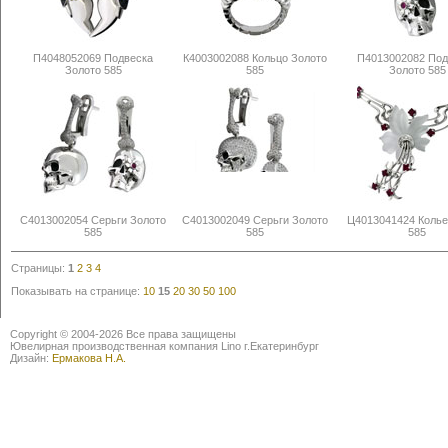
П4048052069 Подвеска
К4003002088 Кольцо Золото
П4013002082 Под
Золото 585
585
Золото 585
С4013002054 Серьги Золото
С4013002049 Серьги Золото
Ц4013041424 Колье
585
585
585
Страницы:
1
2
3
4
Показывать на странице:
10
15
20
30
50
100
Copyright © 2004-2026 Все права защищены
Ювелирная производственная компания Lino г.Екатеринбург
Дизайн:
Ермакова Н.А.