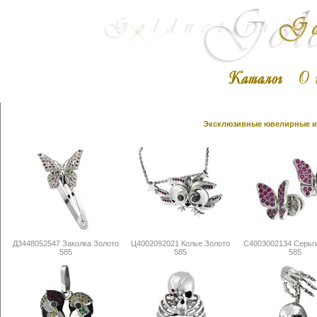
Эксклюзивные ювелирные из
Д3448052547 Заколка Золото
Ц4002092021 Колье Золото
С4003002134 Серьг
585
585
585