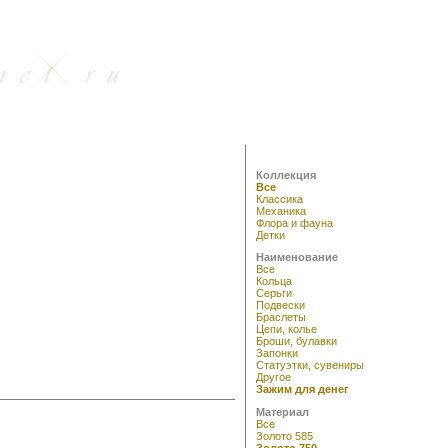
Коллекция
Все
Классика
Механика
Флора и фауна
Детки
Наименование
Все
Кольца
Серьги
Подвески
Браслеты
Цепи, колье
Броши, булавки
Запонки
Статуэтки, сувениры
Другое
Зажим для денег
Материал
Все
Золото 585
Золото 750