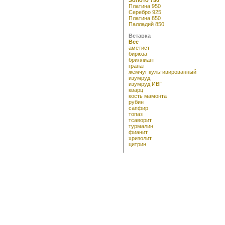
Платина 950
Серебро 925
Платина 850
Палладий 850
Вставка
Все
аметист
бирюза
бриллиант
гранат
жемчуг культивированный
изумруд
изумруд ИВГ
кварц
кость мамонта
рубин
сапфир
топаз
тсаворит
турмалин
фианит
хризолит
цитрин