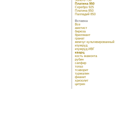
Платина 950
Серебро 925
Платина 850
Палладий 850
Вставка
Все
аметист
бирюза
бриллиант
гранат
жемчуг культивированный
изумруд
изумруд ИВГ
кварц
кость мамонта
рубин
сапфир
топаз
тсаворит
турмалин
фианит
хризолит
цитрин