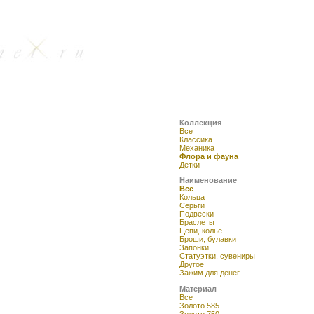
Коллекция
Все
Классика
Механика
Флора и фауна
Детки
Наименование
Все
Кольца
Серьги
Подвески
Браслеты
Цепи, колье
Броши, булавки
Запонки
Статуэтки, сувениры
Другое
Зажим для денег
Материал
Все
Золото 585
Золото 750