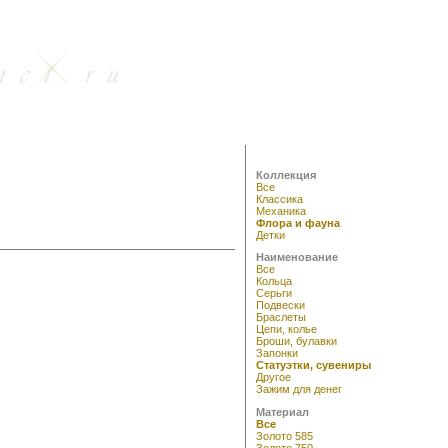
Коллекция
Все
Классика
Механика
Флора и фауна
Детки
Наименование
Все
Кольца
Серьги
Подвески
Браслеты
Цепи, колье
Броши, булавки
Запонки
Статуэтки, сувениры
Другое
Зажим для денег
Материал
Все
Золото 585
Золото 750