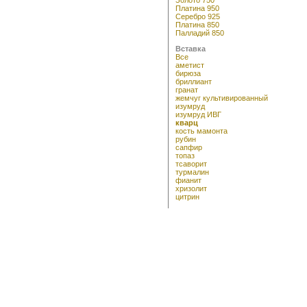
Платина 950
Серебро 925
Платина 850
Палладий 850
Вставка
Все
аметист
бирюза
бриллиант
гранат
жемчуг культивированный
изумруд
изумруд ИВГ
кварц
кость мамонта
рубин
сапфир
топаз
тсаворит
турмалин
фианит
хризолит
цитрин