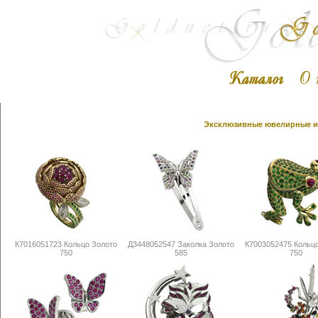
Эксклюзивные ювелирные из
К7016051723 Кольцо Золото
Д3448052547 Заколка Золото
К7003052475 Кольц
750
585
750