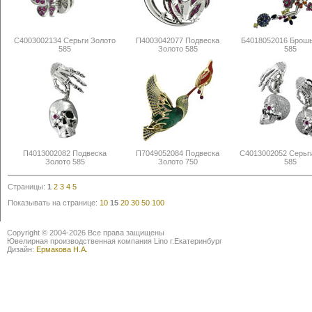
С4003002134 Серьги Золото
П4003042077 Подвеска
Б4018052016 Брошь
585
Золото 585
585
П4013002082 Подвеска
П7049052084 Подвеска
С4013002052 Серьг
Золото 585
Золото 750
585
Страницы:
1
2
3
4
5
Показывать на странице:
10
15
20
30
50
100
Copyright © 2004-2026 Все права защищены
Ювелирная производственная компания Lino г.Екатеринбург
Дизайн:
Ермакова Н.А.