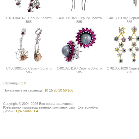
С4013041423 Серьги Золото
С4013001821 Серьги Золото
С4013001702 Серьг
585
585
585
С4303002550 Серьги Золото
С4013201198 Серьги Золото
С7618001020 Серьг
585
585
750
Страницы:
1
2
Показывать на странице:
10
15
20
30
50
100
Copyright © 2004-2026 Все права защищены
Ювелирная производственная компания Lino г.Екатеринбург
Дизайн:
Ермакова Н.А.