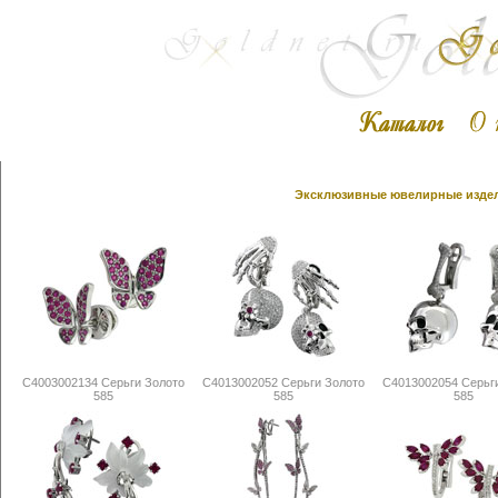
Эксклюзивные ювелирные издели
С4003002134 Серьги Золото
С4013002052 Серьги Золото
С4013002054 Серьг
585
585
585