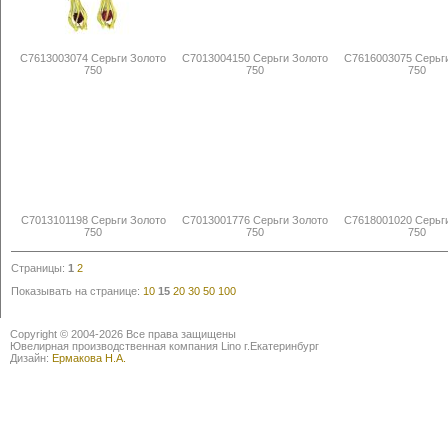
С7613003074 Серьги Золото
С7013004150 Серьги Золото
С7616003075 Серьг
750
750
750
С7013101198 Серьги Золото
С7013001776 Серьги Золото
С7618001020 Серьг
750
750
750
Страницы:
1
2
Показывать на странице:
10
15
20
30
50
100
Copyright © 2004-2026 Все права защищены
Ювелирная производственная компания Lino г.Екатеринбург
Дизайн:
Ермакова Н.А.