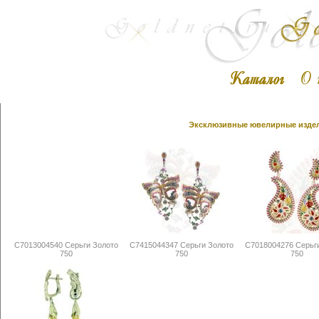
Эксклюзивные ювелирные издели
С7013004540 Серьги Золото
С7415044347 Серьги Золото
С7018004276 Серьг
750
750
750