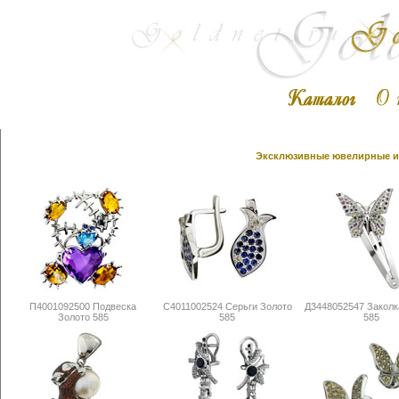
Эксклюзивные ювелирные из
П4001092500 Подвеска
С4011002524 Серьги Золото
Д3448052547 Заколк
Золото 585
585
585