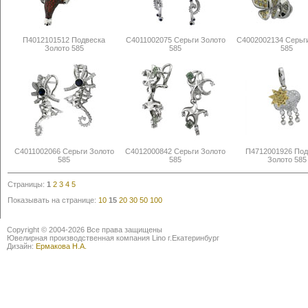
П4012101512 Подвеска
С4011002075 Серьги Золото
С4002002134 Серьг
Золото 585
585
585
С4011002066 Серьги Золото
С4012000842 Серьги Золото
П4712001926 Под
585
585
Золото 585
Страницы:
1
2
3
4
5
Показывать на странице:
10
15
20
30
50
100
Copyright © 2004-2026 Все права защищены
Ювелирная производственная компания Lino г.Екатеринбург
Дизайн:
Ермакова Н.А.