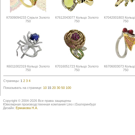
К7009094233 Серьги Золото
К7612043077 Кольцо Золото
К7042001803 Кольц
750
750
750
К6011002319 Кольцо Золото
К7016051723 Кольцо Золото
К6706003073 Кольц
750
750
750
Страницы:
1
2
3
4
Показывать на странице:
10
15
20
30
50
100
Copyright © 2004-2026 Все права защищены
Ювелирная производственная компания Lino г.Екатеринбург
Дизайн:
Ермакова Н.А.