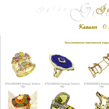
Эксклюзивные ювелирные издели
К7012004484 Кольцо Золото
К7011084424 Кольцо Золото
К7002004401 Кольц
750
750
750