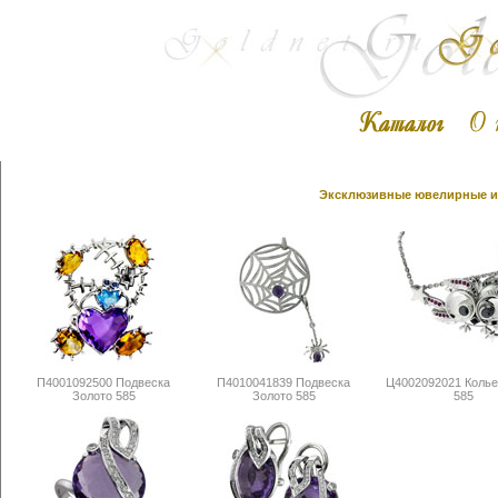
Эксклюзивные ювелирные из
П4001092500 Подвеска
П4010041839 Подвеска
Ц4002092021 Колье
Золото 585
Золото 585
585