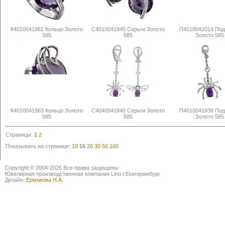
К4010041962 Кольцо Золото
С4010041945 Серьги Золото
П4010042014 Под
585
585
Золото 585
К4010041963 Кольцо Золото
С4040041840 Серьги Золото
П4010041836 Под
585
585
Золото 585
Страницы:
1
2
Показывать на странице:
10
15
20
30
50
100
Copyright © 2004-2026 Все права защищены
Ювелирная производственная компания Lino г.Екатеринбург
Дизайн:
Ермакова Н.А.