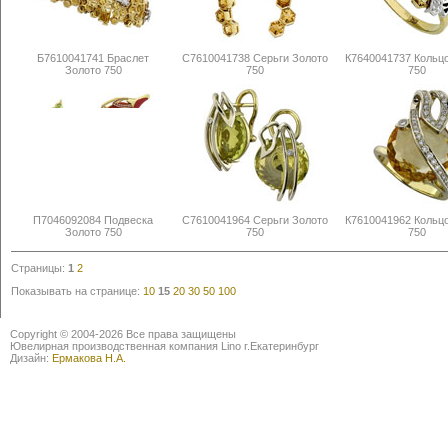
Б7610041741 Браслет
С7610041738 Серьги Золото
К7640041737 Кольц
Золото 750
750
750
П7046092084 Подвеска
С7610041964 Серьги Золото
К7610041962 Кольц
Золото 750
750
750
Страницы:
1
2
Показывать на странице:
10
15
20
30
50
100
Copyright © 2004-2026 Все права защищены
Ювелирная производственная компания Lino г.Екатеринбург
Дизайн:
Ермакова Н.А.