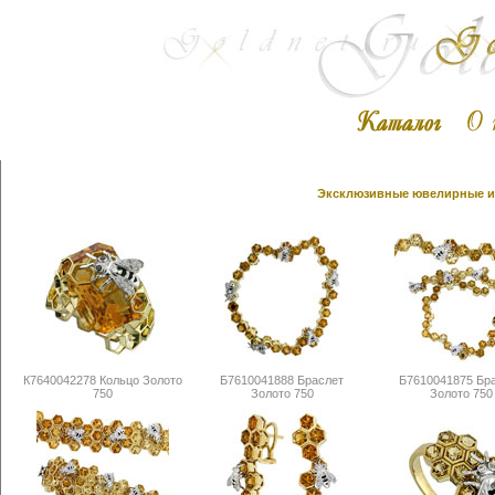
Эксклюзивные ювелирные из
К7640042278 Кольцо Золото
Б7610041888 Браслет
Б7610041875 Бр
750
Золото 750
Золото 750