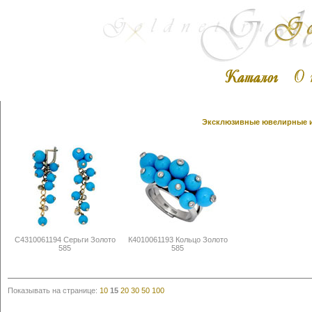
Эксклюзивные ювелирные из
С4310061194 Серьги Золото
К4010061193 Кольцо Золото
585
585
Показывать на странице:
10
15
20
30
50
100