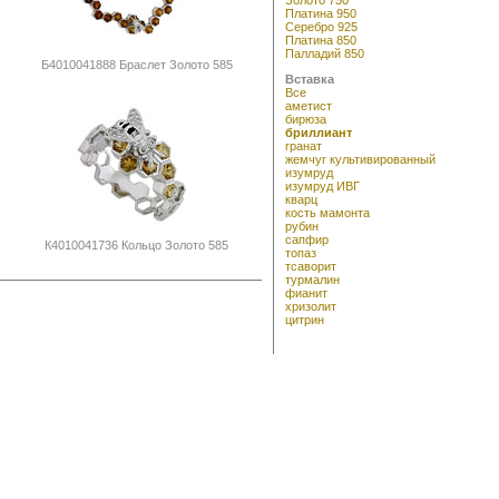
Платина 950
Серебро 925
Платина 850
Палладий 850
Б4010041888 Браслет Золото 585
Вставка
Все
аметист
бирюза
бриллиант
гранат
жемчуг культивированный
изумруд
изумруд ИВГ
кварц
кость мамонта
рубин
сапфир
К4010041736 Кольцо Золото 585
топаз
тсаворит
турмалин
фианит
хризолит
цитрин