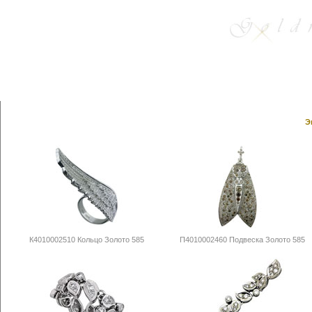
Э
К4010002510 Кольцо Золото 585
П4010002460 Подвеска Золото 585