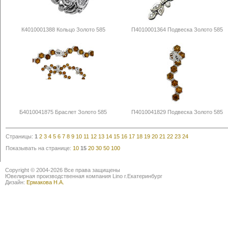
К4010001388 Кольцо Золото 585
П4010001364 Подвеска Золото 585
Б4010041875 Браслет Золото 585
П4010041829 Подвеска Золото 585
Страницы:
1
2
3
4
5
6
7
8
9
10
11
12
13
14
15
16
17
18
19
20
21
22
23
24
Показывать на странице:
10
15
20
30
50
100
Copyright © 2004-2026 Все права защищены
Ювелирная производственная компания Lino г.Екатеринбург
Дизайн:
Ермакова Н.А.