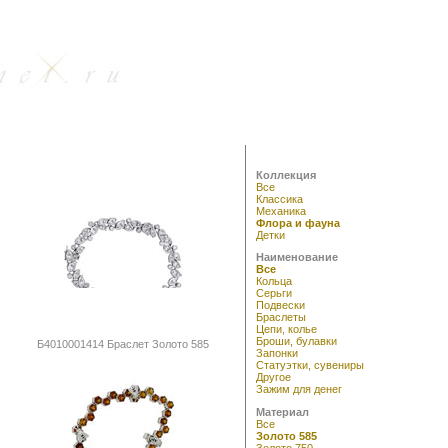
Коллекция
Все
Классика
Механика
Флора и фауна
Детки
Наименование
Все
Кольца
Серьги
Подвески
Браслеты
Цепи, колье
Броши, булавки
Б4010001414 Браслет Золото 585
Запонки
Статуэтки, сувениры
Другое
Зажим для денег
Материал
Все
Золото 585
Золото 750