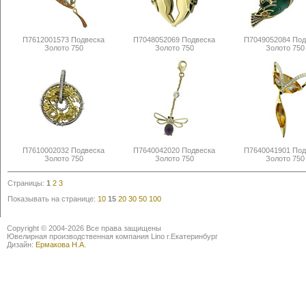
П7612001573 Подвеска
П7048052069 Подвеска
П7049052084 Под
Золото 750
Золото 750
Золото 750
П7610002032 Подвеска
П7640042020 Подвеска
П7640041901 Под
Золото 750
Золото 750
Золото 750
Страницы:
1
2
3
Показывать на странице:
10
15
20
30
50
100
Copyright © 2004-2026 Все права защищены
Ювелирная производственная компания Lino г.Екатеринбург
Дизайн:
Ермакова Н.А.