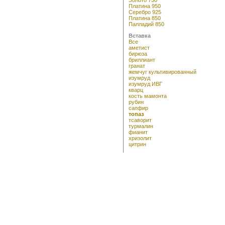
Платина 950
Серебро 925
Платина 850
Палладий 850
Вставка
Все
аметист
бирюза
бриллиант
гранат
жемчуг культивированный
изумруд
изумруд ИВГ
кварц
кость мамонта
рубин
сапфир
топаз
тсаворит
турмалин
фианит
хризолит
цитрин