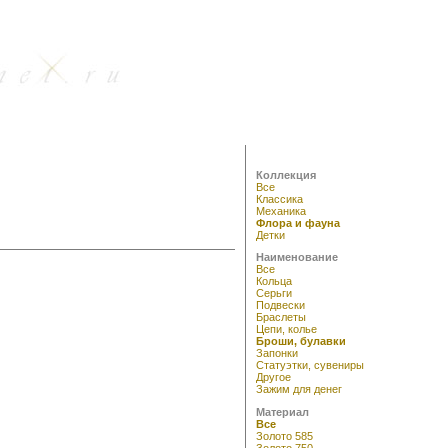
Коллекция
Все
Классика
Механика
Флора и фауна
Детки
Наименование
Все
Кольца
Серьги
Подвески
Браслеты
Цепи, колье
Броши, булавки
Запонки
Статуэтки, сувениры
Другое
Зажим для денег
Материал
Все
Золото 585
Золото 750