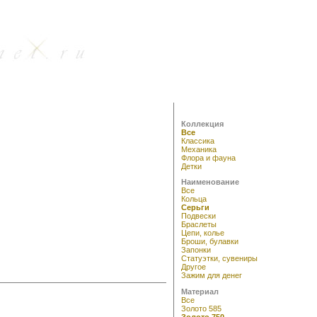
Коллекция
Все
Классика
Механика
Флора и фауна
Детки
Наименование
Все
Кольца
Серьги
Подвески
Браслеты
Цепи, колье
Броши, булавки
Запонки
Статуэтки, сувениры
Другое
Зажим для денег
Материал
Все
Золото 585
Золото 750