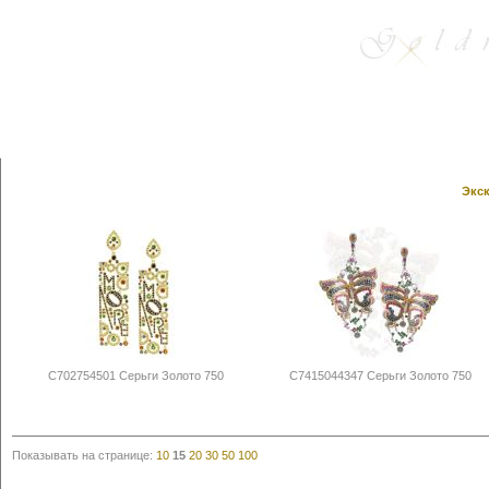
Экск
С702754501 Серьги Золото 750
С7415044347 Серьги Золото 750
Показывать на странице:
10
15
20
30
50
100