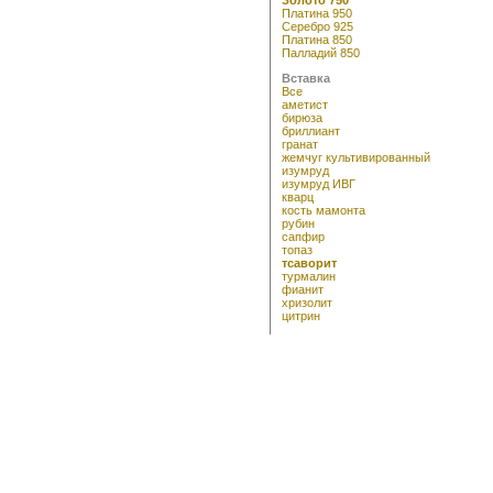
Платина 950
Серебро 925
Платина 850
Палладий 850
Вставка
Все
аметист
бирюза
бриллиант
гранат
жемчуг культивированный
изумруд
изумруд ИВГ
кварц
кость мамонта
рубин
сапфир
топаз
тсаворит
турмалин
фианит
хризолит
цитрин