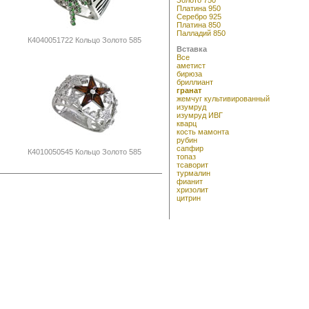
Платина 950
Серебро 925
Платина 850
Палладий 850
К4040051722 Кольцо Золото 585
Вставка
Все
аметист
бирюза
бриллиант
гранат
жемчуг культивированный
изумруд
изумруд ИВГ
кварц
кость мамонта
рубин
сапфир
К4010050545 Кольцо Золото 585
топаз
тсаворит
турмалин
фианит
хризолит
цитрин