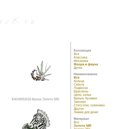
Коллекция
Все
Классика
Механика
Флора и фауна
Детки
Наименование
Все
Кольца
Серьги
Подвески
Браслеты
Цепи, колье
Броши, булавки
Б4018052016 Брошь Золото 585
Запонки
Статуэтки, сувениры
Другое
Зажим для денег
Материал
Все
Золото 585
Золото 750