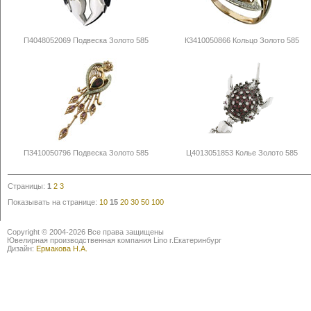
П4048052069 Подвеска Золото 585
К3410050866 Кольцо Золото 585
П3410050796 Подвеска Золото 585
Ц4013051853 Колье Золото 585
Страницы:
1
2
3
Показывать на странице:
10
15
20
30
50
100
Copyright © 2004-2026 Все права защищены
Ювелирная производственная компания Lino г.Екатеринбург
Дизайн:
Ермакова Н.А.