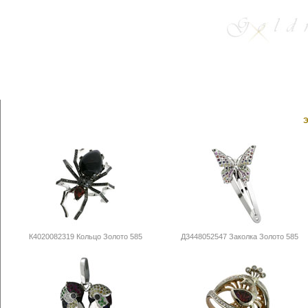
Э
К4020082319 Кольцо Золото 585
Д3448052547 Заколка Золото 585